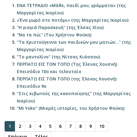
ΕΝΑ ΤΕΤΡΑΔΙΟ «Μάθε, παιδί μου, γράμματα» (της
Μαργαρίτας Ικαρίου)
«Ένα μωρό στο ποτάμι» (της Μαργαρίτας Ικαρίου)
"Η γιαγιά Παρασκευή" (της Έλσας Χίου)
"Να τα πώ;" (Του Χρήστου Φούκη)
"Τα Χριστούγεννα των παιδικών μου ματιών..." (της
Μαργαρίτας Ικαρίου)
"Το μαντολίνο" (της Νίτσας Κιάσσου)
ΠΕΡΠΑΤΩ ΕΙΣ ΤΟΝ ΤΟΠΟ (Της Έλενας Χουσνή)
Επεισόδιο 10ο και τελευταίο
ΠΕΡΠΑΤΩ ΕΙΣ ΤΟΝ ΤΟΠΟ (της Έλενας Χουσνή)
Επεισόδιο 9ο
"Στις κιβωτούς της κακοποίησης" (της Μαργαρίτας
Ικαρίου)
“Mi Yoko” (Μικρές ιστορίες, του Χρήστου Φούκη)
1
2
3
4
5
6
7
8
9
10
Επόμενο
Τέλος