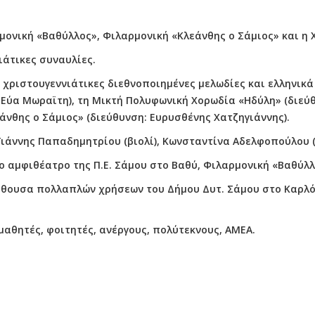
ρμονική «Βαθύλλος», Φιλαρμονική «Κλεάνθης ο Σάμιος» και η
ιάτικες συναυλίες.
, χριστουγεννιάτικες διεθνοποιημένες μελωδίες και ελληνι
 Εύα Μωραϊτη), τη Μικτή Πολυφωνική Χορωδία «Ηδύλη» (διεύθ
νθης ο Σάμιος» (διεύθυνση: Ευρυσθένης Χατζηγιάννης).
ιάννης Παπαδημητρίου (βιολί), Κωνσταντίνα Αδελφοπούλου (κ
στο αμφιθέατρο της Π.Ε. Σάμου στο Βαθύ, Φιλαρμονική «Βαθύλ
 αίθουσα πολλαπλών χρήσεων του Δήμου Δυτ. Σάμου στο Καρλό
μαθητές, φοιτητές, ανέργους, πολύτεκνους, ΑΜΕΑ.