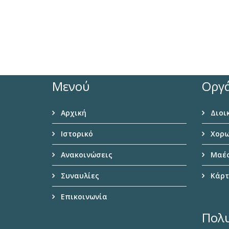
Μενού
Οργ
Αρχική
Διοι
Ιστορικό
Χορω
Ανακοινώσεις
Μαέσ
Συναυλίες
Κάρτ
Επικοινωνία
Πολ