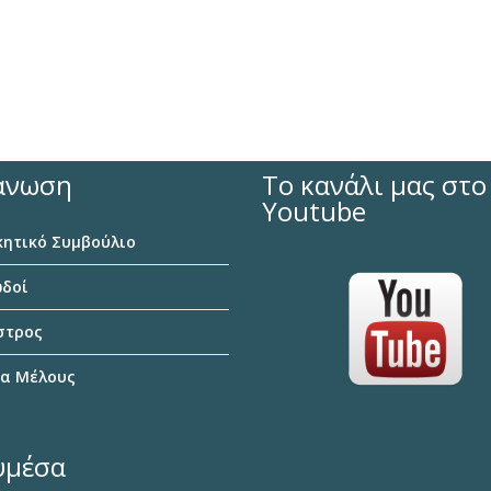
άνωση
Το κανάλι μας στο
Youtube
κητικό Συμβούλιο
δοί
τρος
α Μέλους
υμέσα